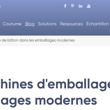
m
Coutume
Blog
Solutions
Ressources
Échantillon
e de bâton dans les emballages modernes
chines d'emballag
lages modernes
'emballage automatique
Machine à carton