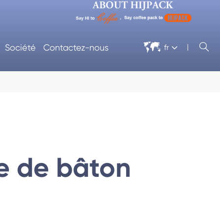


Société
Contactez-nous
fr
e de bâton
nage
Cellophane Machine D'emballage