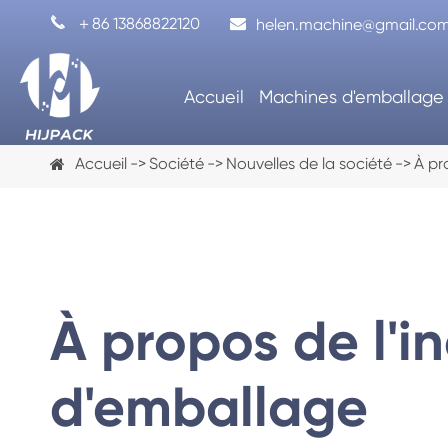

＋86 13868822120
helen.machine@gmail.co
Accueil
Machines d'emballage
Accueil
Société
Nouvelles de la société
À pr
À propos de l'i
d'emballage
Machine de remplissage de capsule
Machine d