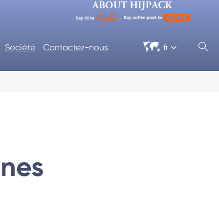


Société
Contactez-nous
fr
ines
nage
Cellophane Machine D'emballage