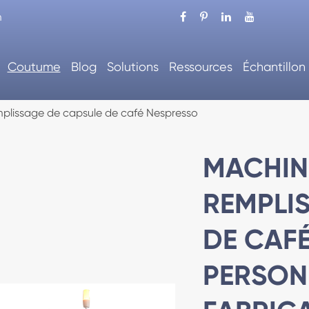
m
Coutume
Blog
Solutions
Ressources
Échantillon
mplissage de capsule de café Nespresso
MACHIN
REMPLI
DE CAF
PERSON
'emballage automatique
Machine à carton