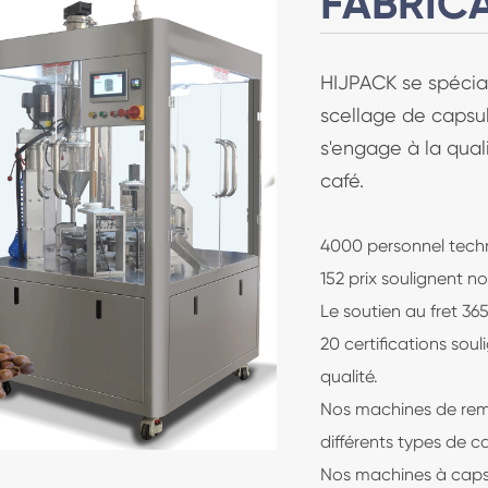
FABRIC
automatique
HIJPACK se spécia
scellage de capsu
s'engage à la qual
café.
4000 personnel techn
152 prix soulignent no
Le soutien au fret 365
20 certifications sou
qualité.
Nos machines de remp
différents types de café
Nos machines à caps