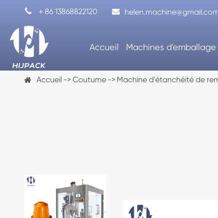

＋86 13868822120
helen.machine@gmail.co
Accueil
Machines d'emballage
Accueil
Coutume
Machine d'étanchéité de re
Machine de remplissage de capsule
Machine d