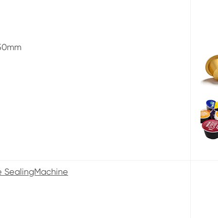
-50mm
e SealingMachine