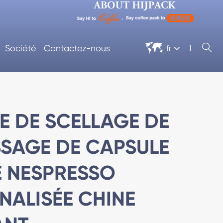


Société
Contactez-nous
fr
E DE SCELLAGE DE
SSAGE DE CAPSULE
É NESPRESSO
NALISÉE CHINE
nage
Cellophane Machine D'emballage