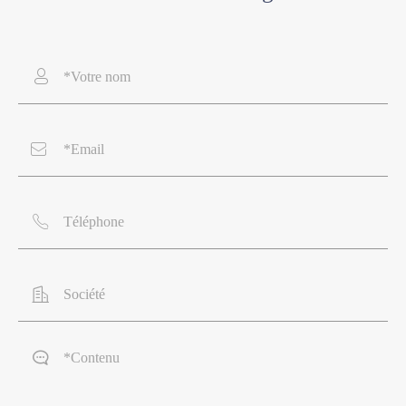




